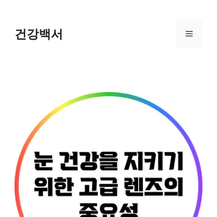
Skip
to
content
건강백서
Menu