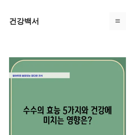
Skip
to
content
건강백서
Menu