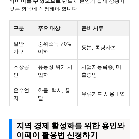
익이 따를 수 있으므로
반드시 본인의 실제 상황에
맞는 항목에 신청해야 합니다.
구분
주요 대상
준비 서류
일반
중위소득 70%
등본, 통장사본
가구
이하
소상공
유동성 위기 사
사업자등록증, 매
인
업자
출증빙
운수업
화물, 택시, 용
유류카드 사용내역
자
달
지역 경제 활성화를 위한 용인와
이페이 활용법 신청하기