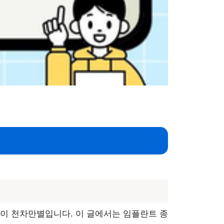
격이 천차만별입니다. 이 글에서는 임플란트 종