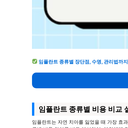
임플란트 종류별 장단점, 수명, 관리법까지
임플란트 종류별 비용 비교 
임플란트는 자연 치아를 잃었을 때 가장 효