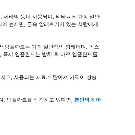
, 세라믹 등이 사용되며, 티타늄은 가장 일반
이 높지만, 금속 알레르기가 있는 사람에게
반 임플란트는 가장 일반적인 형태이며, 픽스
, 즉시 임플란트는 발치 후 바로 임플란트를
지고, 사용되는 재료가 많아져 가격이 상승
다. 임플란트를 생각하고 있다면,
본인의 치아