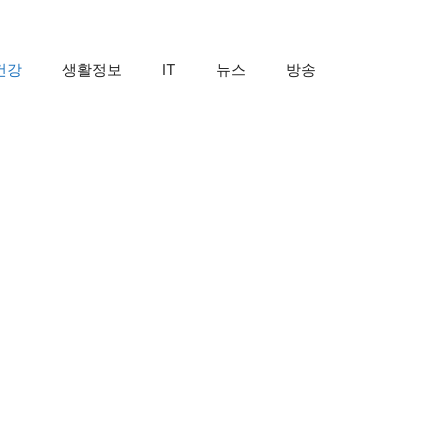
건강
생활정보
IT
뉴스
방송