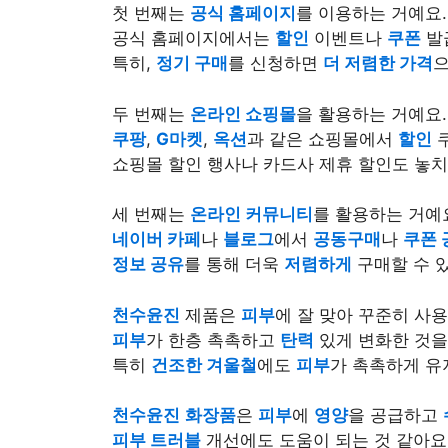
첫 번째는
공식 홈페이지
를 이용하는 거예요.
공식 홈페이지에서는
할인
이벤트나
쿠폰
발
특히,
정기 구매
를 신청하면
더 저렴한 가격
으
두 번째는
온라인 쇼핑몰
을 활용하는 거예요.
쿠팡
,
G마켓
,
옥션
과 같은 쇼핑몰에서
할인
쇼핑몰 할인 행사나 카드사 제휴 할인도 놓치
세 번째는
온라인 커뮤니티
를 활용하는 거예
네이버 카페
나
블로그
에서
공동구매
나
쿠폰 
정보 공유
를 통해 더욱
저렴하게
구매할 수 있
천수윤진
제품은
피부
에 잘 맞아 꾸준히 사
피부
가 한층 촉촉하고
탄력
있게 변화한 것을
특히
건조한 겨울철
에도
피부
가 촉촉하게 유
천수윤진
화장품
은
피부
에
영양
을 공급하고
피부 트러블
개선에도 도움이 되는 것 같아요