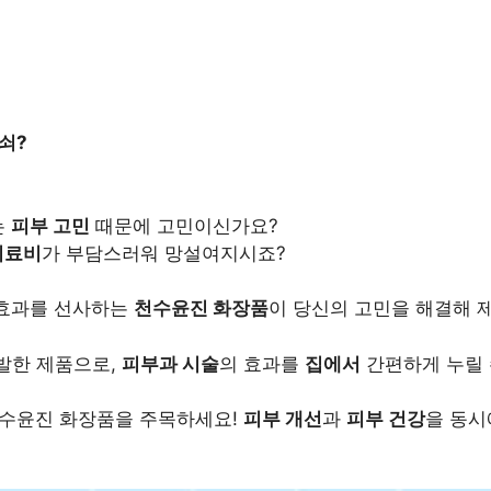
쇠?
는
피부 고민
때문에 고민이신가요?
의료비
가 부담스러워 망설여지시죠?
 효과를 선사하는
천수윤진 화장품
이 당신의 고민을 해결해 
발한 제품으로,
피부과 시술
의 효과를
집에서
간편하게 누릴
천수윤진 화장품을 주목하세요!
피부 개선
과
피부 건강
을 동시