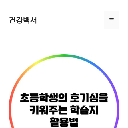
Skip
to
content
건강백서
Menu