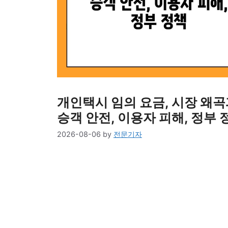
개인택시 임의 요금, 시장 왜곡과
승객 안전, 이용자 피해, 정부 
2026-08-06
by
전문기자