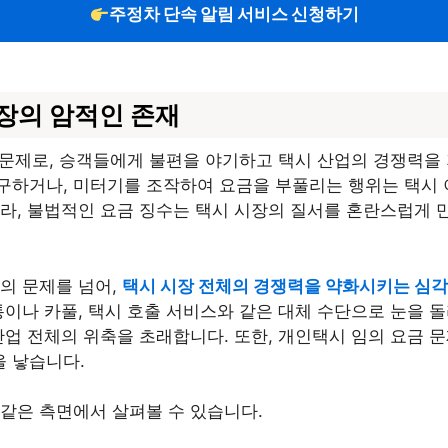
주정차 단속 알림 서비스 신청하기
시장의 암적인 존재
 문제로, 승객들에게 불편을 야기하고 택시 산업의 경쟁력을
구하거나, 미터기를 조작하여 요금을 부풀리는 행위는 택시 
라, 불법적인 요금 징수는 택시 시장의 질서를 혼란스럽게 
의 문제를 넘어,
택시 시장 전체의 경쟁력을 약화시키는 심각
통이나 카풀, 택시 호출 서비스와 같은 대체 수단으로 눈을 돌
산업 전체의 위축을 초래합니다. 또한, 개인택시 임의 요금 
 낳습니다.
같은 측면에서 살펴볼 수 있습니다.