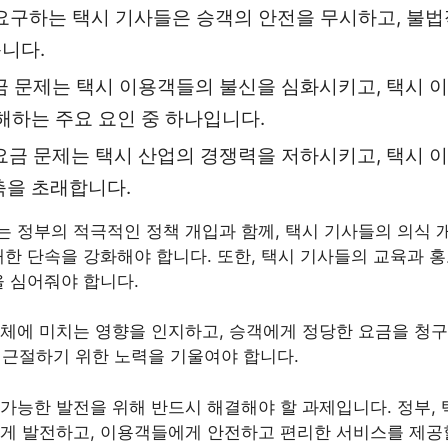
 요구하는 택시 기사들은 승객의 안전을 무시하고, 불
니다.
요금 문제는 택시 이용객들의 불신을 심화시키고, 택시
해하는 주요 요인 중 하나입니다.
 요금 문제는 택시 산업의 경쟁력을 저하시키고, 택시 
축을 초래합니다.
 정부의 적극적인 정책 개입과 함께, 택시 기사들의 의식 개
대한 단속을 강화해야 합니다. 또한, 택시 기사들의 교육과 
을 심어줘야 합니다.
체에 미치는 영향을 인지하고, 승객에게 정당한 요금을 청구하
 근절하기 위한 노력을 기울여야 합니다.
가능한 발전을 위해 반드시 해결해야 할 과제입니다. 정부, 
게 발전하고, 이용객들에게 안전하고 편리한 서비스를 제공할