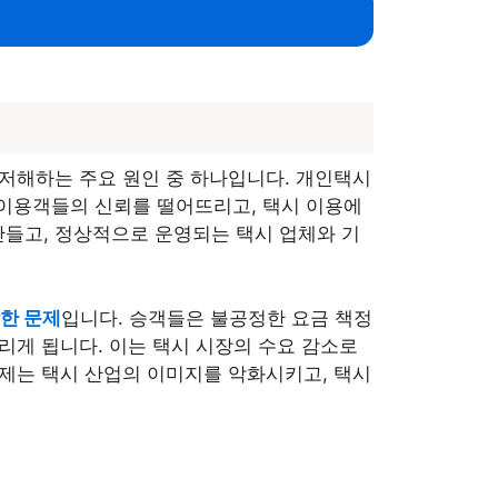
 저해하는 주요 원인 중 하나입니다. 개인택시
이용객들의 신뢰를 떨어뜨리고, 택시 이용에
만들고, 정상적으로 운영되는 택시 업체와 기
한 문제
입니다. 승객들은 불공정한 요금 책정
리게 됩니다. 이는 택시 시장의 수요 감소로
문제는 택시 산업의 이미지를 악화시키고, 택시