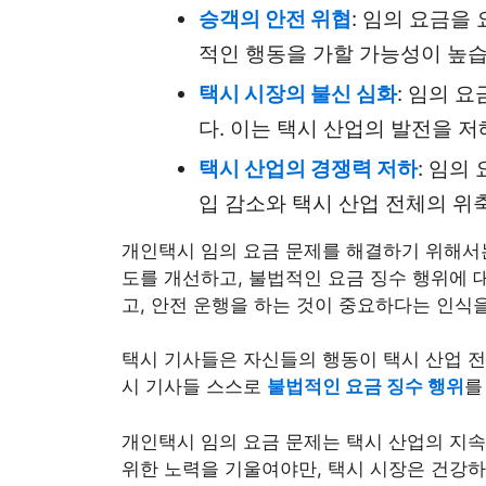
승객의 안전 위협
: 임의 요금을
적인 행동을 가할 가능성이 높습
택시 시장의 불신 심화
: 임의 
다. 이는 택시 산업의 발전을 저
택시 산업의 경쟁력 저하
: 임의
입 감소와 택시 산업 전체의 위
개인택시 임의 요금 문제를 해결하기 위해서는
도를 개선하고, 불법적인 요금 징수 행위에 
고, 안전 운행을 하는 것이 중요하다는 인식
택시 기사들은 자신들의 행동이 택시 산업 전
시 기사들 스스로
불법적인 요금 징수 행위
를
개인택시 임의 요금 문제는 택시 산업의 지속
위한 노력을 기울여야만, 택시 시장은 건강하