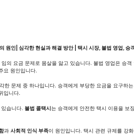
원인| 심각한 현실과 해결 방안 | 택시 시장, 불법 영업, 승객
 임의 요금 문제로 몸살을 앓고 있습니다. 불법 영업은 승객
주요 원인입니다.
심각한 문제 중 하나입니다. 승객에게 부당한 요금을 요구하는
위입니다.
 있습니다.
불법 콜택시
는 승객에게 안전한 택시 이용을 보
함
과
사회적 인식 부족
이 원인입니다. 택시 관련 규제를 강