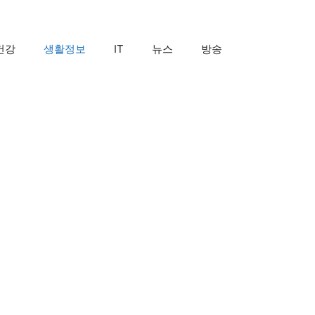
건강
생활정보
IT
뉴스
방송