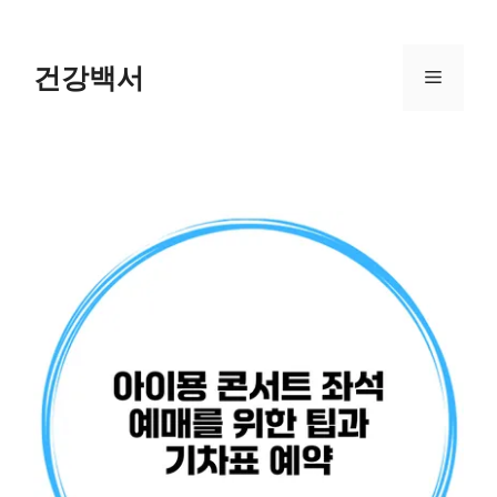
Skip
to
content
건강백서
Menu