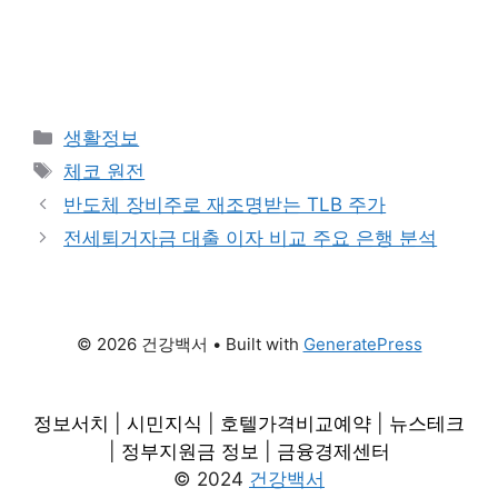
Categories
생활정보
Tags
체코 원전
반도체 장비주로 재조명받는 TLB 주가
전세퇴거자금 대출 이자 비교 주요 은행 분석
© 2026 건강백서
• Built with
GeneratePress
정보서치
|
시민지식
|
호텔가격비교예약
|
뉴스테크
|
정부지원금 정보
|
금융경제센터
© 2024
건강백서