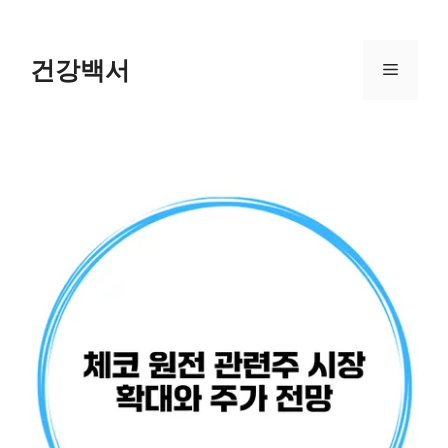
Skip
to
content
건강백서
Menu